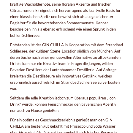
kräftige Wacholdernote, seine floralen Akzente und frischen
Citrusaromen. Er eignet sich hervorragend als kraftvolle Basis für
einen klassischen Spritz und beweist sich als ausgezeichneter
Begleiter für die bevorstehenden Sommermonate. Kenner
beschreiben ihn als ebenso erfrischend wie einen Sprung in den
kühlen Schliersee.
Entstanden ist der GIN CHILLA in Kooperation mit dem Strandbad
Schliersee, der kultigen Szene-Location südlich von München. Auf
deren Suche nach einer genussvollen Alternative zu altbekannten
Drinks kam nur ein Kreativ-Team in Frage: die jungen, wilden
Bavarian Destillers der Lantenhammer Destillerie. Auf Anfrage
kreierten die Destillateure ein innovatives Getränk, welches
ursprünglich ausschließlich im Strandbad Schliersee zu verkosten
war.
Seitdem die edle Kreation jedoch zum überaus populären „Icon
Drink“ wurde, können Feinschmecker den bayerischen Aperitiv
nun auch zu Hause genießen.
Für ein optimales Geschmackserlebnis genießt man den GIN
CHILLA am besten gut gekühlt mit Prosecco und Soda Wasser
über Eiswürfel. Als Dekoration empfiehlt sich frischer Rosmarin