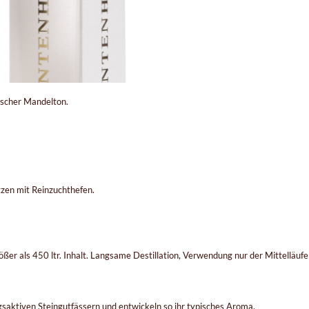
ischer Mandelton.
tzen mit Reinzuchthefen.
ßer als 450 ltr. Inhalt. Langsame Destillation, Verwendung nur der Mittelläufe
ngsaktiven Steingutfässern und entwickeln so ihr typisches Aroma.