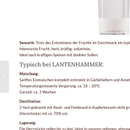
Sensorik
: Trotz des Entsteinens der Früchte im Geschmack ein typ
Intensivste Frucht, herb, kräftig, voluminös.
Ideal nach kräftigen Speisen mit dunklen Soßen.
Typisch bei LANTENHAMMER:
Lantenhammer
Maischung:
Apfelbrand im Slyrs Fass
Sanftes Einmaischen komplett entsteint in Gärbehältern und Anse
gereift
Temperaturgesteuerte Vergärung, ca. 18 – 20°C.
Gärzeit: ca. 3 Wochen
Destillation:
2-fach gebrannt mit Rauh- und Feinbrand in Kupferkesseln nicht grö
(Herzstücke) mit ca. 70% vol.
Lagerung:
Die Herzstücke reifen bis zu drei Jahre in unseren seltenen, atmu