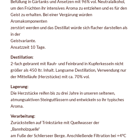
Befüllung in Gärtanks und Ansetzen mit 96% vol. Neutralalkohol,
um den Früchten ihr intensives Aroma zu entziehen und es für den
Geist zu erhalten. Bei einer Vergärung würden
Aromakomponenten
zerstört werden und das Destillat würde sich flacher darstellen als
in der
Geistvariante.
Ansatzzeit 10 Tage.
Destillation:
2-fach gebrannt mit Rauh- und Feinbrand in Kupferkesseln nicht
größer als 450 ltr. Inhalt. Langsame Destillation, Verwendung nur
der Mittelläufe (Herzstücke) mit ca. 70% vol.
Lagerung:
Die Herzstücke reifen bis zu drei Jahre in unseren seltenen,
atmungsaktiven Steingutfässern und entwickeln so ihr typisches
Aroma.
Verarbeitung:
Zurückstellen auf Trinkstärke mit Quellwasser der
„Bannholzquelle“
am Fuße der Schlierseer Berge. Anschließende Filtration bei +4°C